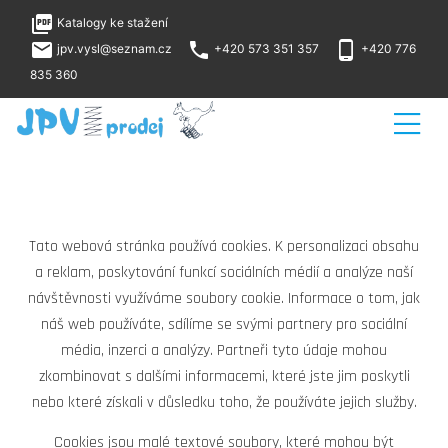
picture_as_pdf
Katalogy ke stažení
local_post_office
phone
phone_android
jpv.vysl@seznam.cz
+420 573 351 357
+420 776
835 360
Tato webová stránka používá cookies. K personalizaci obsahu
a reklam, poskytování funkcí sociálních médií a analýze naší
návštěvnosti využíváme soubory cookie. Informace o tom, jak
náš web používáte, sdílíme se svými partnery pro sociální
média, inzerci a analýzy. Partneři tyto údaje mohou
zkombinovat s dalšími informacemi, které jste jim poskytli
nebo které získali v důsledku toho, že používáte jejich služby.
Cookies jsou malé textové soubory, které mohou být