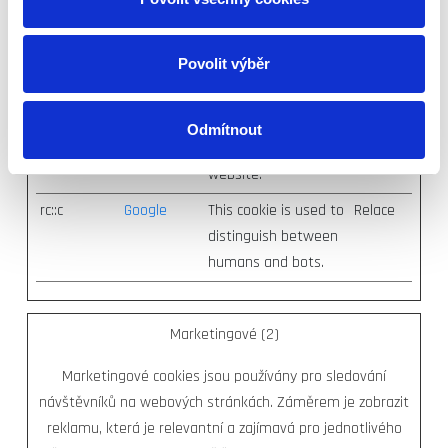
distinguish between
humans and bots.
Povolit výběr
This is beneficial for
the website, in order
to make valid reports
Odmítnout
on the use of their
website.
rc::c
Google
This cookie is used to
Relace
distinguish between
humans and bots.
Marketingové (2)
Marketingové cookies jsou používány pro sledování
návštěvníků na webových stránkách. Záměrem je zobrazit
reklamu, která je relevantní a zajímavá pro jednotlivého