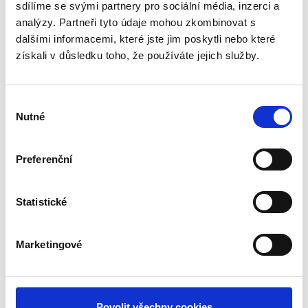
Webová stránka nemůže správně fungovat bez těchto
sdílíme se svými partnery pro sociální média, inzerci a
cookies.
analýzy. Partneři tyto údaje mohou zkombinovat s
dalšími informacemi, které jste jim poskytli nebo které
Maximální
získali v důsledku toho, že používáte jejich služby.
Jméno
Poskytovatel
Účel
doba
skladování
Výběr
1.gif
Cookiebot
Used to count the
Relace
Nutné
souhlasu
number of sessions
to the website,
Preferenční
necessary for
optimizing CMP
product delivery.
Statistické
CookieCons
Cookiebot
Stores the user's
1 rok
ent
cookie consent state
Marketingové
for the current
domain
rc::a
Google
This cookie is used to
Trvalé
Povolit všechny cookies