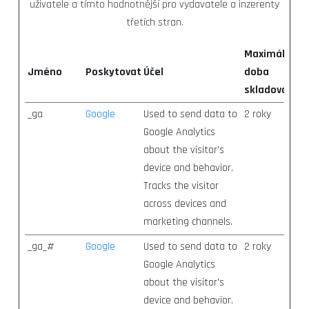
uživatele a tímto hodnotnější pro vydavatele a inzerenty
třetích stran.
Maximální
Jméno
Poskytovatel
Účel
doba
skladování
_ga
Google
Used to send data to
2 roky
Google Analytics
about the visitor's
device and behavior.
Tracks the visitor
across devices and
marketing channels.
_ga_#
Google
Used to send data to
2 roky
Google Analytics
about the visitor's
device and behavior.