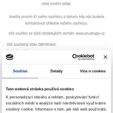
vaše osobní údaje.
Uvedte prosím ID svého souhlasu a datum, kdy nás budete
kontaktovat ohledne vašeho souhlasu.
Váš souhlas se týká následujících domén: www.pruzinyjpv.cz
Váš současný stav: Odmítnout.
Změnit souhlas
Prohlášení o cookies bylo naposledy aktualizováno
03/12/2024
Cookiebot
:
Souhlas
Detaily
Více o cookies
Nutné (4)
Tato webová stránka používá cookies
Nutné cookies pomáhají, aby byla webová stránka
K personalizaci obsahu a reklam, poskytování funkcí
použitelná tak, že umožní základní funkce jako navigace
sociálních médií a analýze naší návštěvnosti využíváme
stránky a přístup k zabezpečeným sekcím webové stránky.
soubory cookie. Informace o tom, jak náš web používáte,