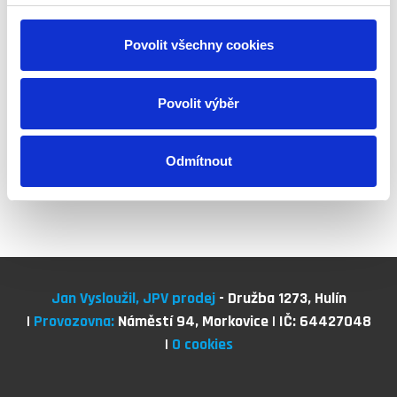
Povolit všechny cookies
Ostatní sortiment
Povolit výběr
Zobrazit
Odmítnout
Jan Vysloužil, JPV prodej
- Družba 1273, Hulín
|
Provozovna:
Náměstí 94, Morkovice | IČ: 64427048
|
O cookies