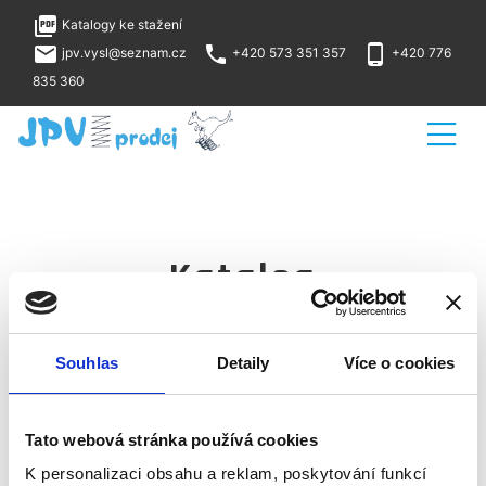
picture_as_pdf
Katalogy ke stažení
local_post_office
phone
phone_android
jpv.vysl@seznam.cz
+420 573 351 357
+420 776
835 360
Katalog
Katalogy
Souhlas
Detaily
Více o cookies
pružin tlačných, tažných a talířových, pružinových
závlaček, pružných kolíků a pojistných kroužků lze
najít i na webu v jednotlivých kategoriích.
Tato webová stránka používá cookies
K personalizaci obsahu a reklam, poskytování funkcí