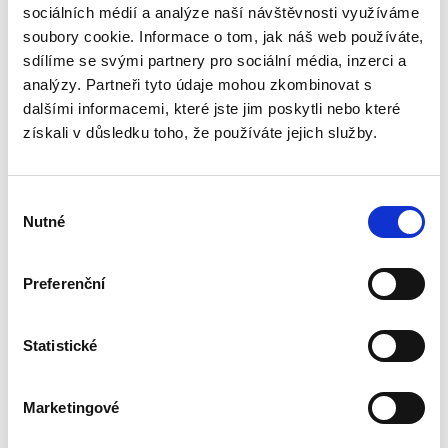
sociálních médií a analýze naší návštěvnosti využíváme
soubory cookie. Informace o tom, jak náš web používáte,
Katalog tlačných pružin
sdílíme se svými partnery pro sociální média, inzerci a
analýzy. Partneři tyto údaje mohou zkombinovat s
Zobrazit
dalšími informacemi, které jste jim poskytli nebo které
získali v důsledku toho, že používáte jejich služby.
Výběr
Katalog pružin tažných
Nutné
souhlasu
Zobrazit
Preferenční
Statistické
Katalog pružin talířových
Marketingové
Zobrazit